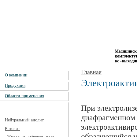
Медицинско
комплектую
вс -выходн
Главная
О компании
Электроакти
Продукция
Области применения
При электролизе
Электроактивированные
растворы
диафрагменном 
Нейтральный анолит
электроактивир
Католит
образующийся у