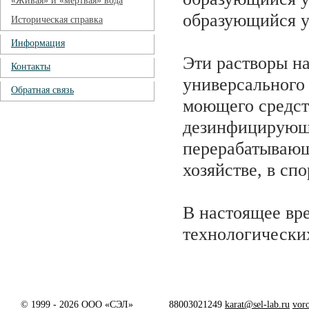
«Живая» и «мёртвая» вода
образующийся 
Историческая справка
Информация
Эти растворы н
Контакты
универсального
Обратная связь
моющего средст
дезинфицирующе
перерабатываю
хозяйстве, в сп
В настоящее вр
технологических
© 1999 - 2026 ООО «СЭЛ»
88003021249
karat@sel-lab.ru
vor